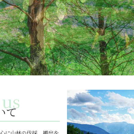
いて
心に山林の伐採、搬出を