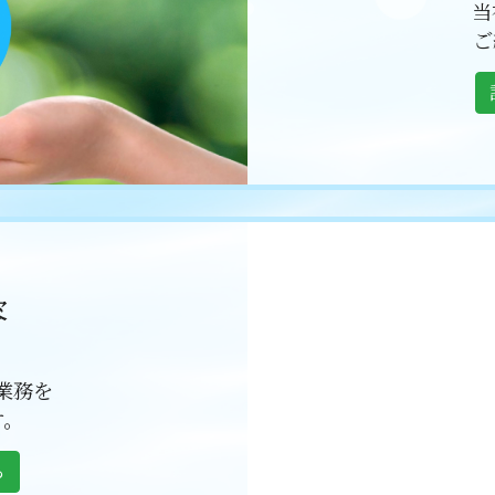
当
ご
容
S
業務を
す。
ら