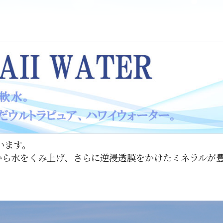
います。
mから水をくみ上げ、さらに逆浸透膜をかけたミネラルが
。